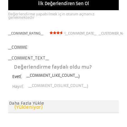
İlk Değerlendiren Sen Ol
Değerlendirme yapabilmek için oturum açmanız
gerekmektedir
__COMMENT_RATING__
__COMMENT_DATE__
__CUSTOMER_NAM
__COMMENT_THUMBNAIL_IMG__
__COMMENT_TEXT__
Değerlendirme faydalı oldu mu?
__COMMENT_LIKE_COUNT__
Evet(
)
__COMMENT_DISLIKE_COUNT__
Hayır(
)
Daha Fazla Yükle
(Yükleniyor)