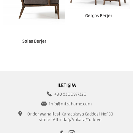
Gergos Berjer
Solas Berjer
İLETİŞİM
+90 5300977320
info@mizahome.com
Önder Mahallesi Karacakaya Caddesi No:139
siteler Altındağ/Ankara/Türkiye