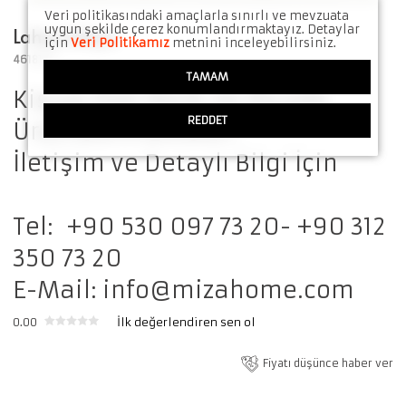
Veri politikasındaki amaçlarla sınırlı ve mevzuata
uygun şekilde çerez konumlandırmaktayız. Detaylar
Lahey Sehpa
için
Veri Politikamız
metnini inceleyebilirsiniz.
4618123
TAMAM
Kişiye Özel Renk Ve Ölçüde
REDDET
Üretilebilmektedir.
İletişim ve Detaylı Bilgi İçin
Tel: +90 530 097 73 20- +90 312
350 73 20
E-Mail:
info@mizahome.com
0.00
İlk değerlendiren sen ol
Fiyatı düşünce haber ver