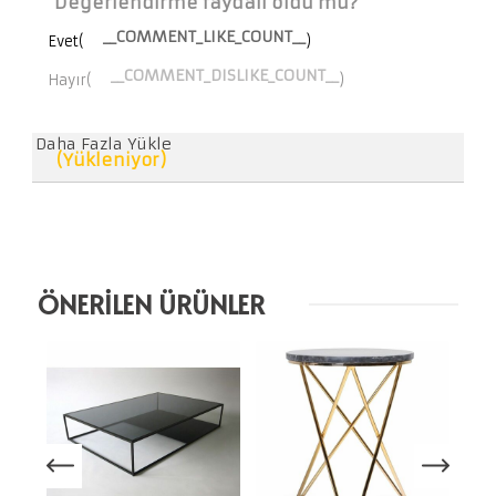
Değerlendirme faydalı oldu mu?
__COMMENT_LIKE_COUNT__
Evet(
)
__COMMENT_DISLIKE_COUNT__
Hayır(
)
Daha Fazla Yükle
(Yükleniyor)
ÖNERİLEN ÜRÜNLER