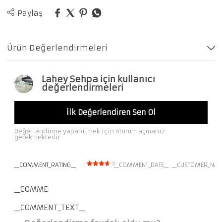
Paylaş
Ürün Değerlendirmeleri
Lahey Sehpa için kullanıcı
değerlendirmeleri
İlk Değerlendiren Sen Ol
Değerlendirme yapabilmek için oturum açmanız
gerekmektedir
__COMMENT_RATING__
__COMMENT_DATE__
__CUSTOMER_NAM
__COMMENT_THUMBNAIL_IMG__
__COMMENT_TEXT__