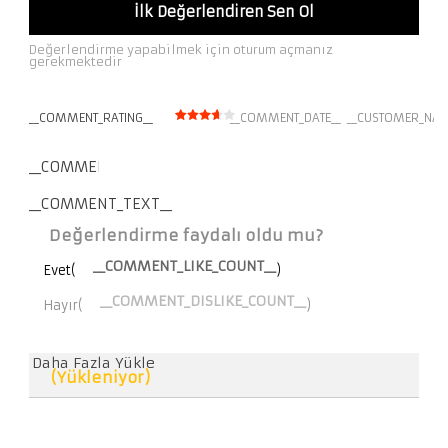
İlk Değerlendiren Sen Ol
Değerlendirme yapabilmek için oturum açmanız
gerekmektedir
__COMMENT_RATING__
__COMMENT_DATE__
__CUSTOMER_NAM
__COMMENT_THUMBNAIL_IMG__
__COMMENT_TEXT__
Değerlendirme faydalı oldu mu?
__COMMENT_LIKE_COUNT__
Evet(
)
__COMMENT_DISLIKE_COUNT__
Hayır(
)
Daha Fazla Yükle
(Yükleniyor)